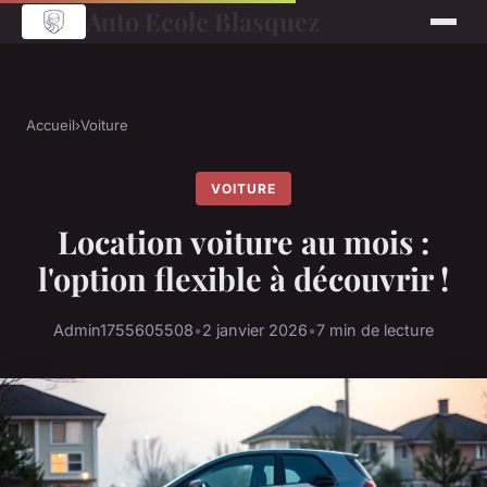
Auto Ecole Blasquez
Accueil
›
Voiture
VOITURE
Location voiture au mois :
l'option flexible à découvrir !
Admin1755605508
•
2 janvier 2026
•
7 min de lecture