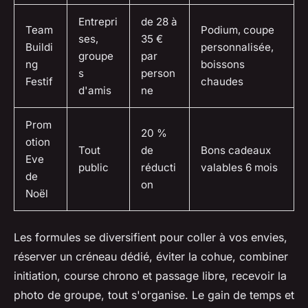
Entrepri
de 28 à
Team
Podium, coupe
ses,
35 €
Buildi
personnalisée,
groupe
par
ng
boissons
s
person
Festif
chaudes
d'amis
ne
Prom
20 %
otion
Tout
de
Bons cadeaux
Eve
public
réducti
valables 6 mois
de
on
Noël
Les formules se diversifient pour coller à vos envies,
réserver un créneau dédié, éviter la cohue, combiner
initiation, course chrono et passage libre, recevoir la
photo de groupe, tout s'organise. Le gain de temps et