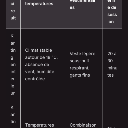
vestimentair
enn
ci
températures
es
e de
rc
sess
uit
ion
K
ar
tin
Climat stable
Veste légère,
20 à
g
autour de 18 °C,
sous-pull
30
en
absence de
respirant,
minu
int
vent, humidité
gants fins
tes
ér
contrôlée
ie
ur
K
ar
tin
Températures
Combinaison