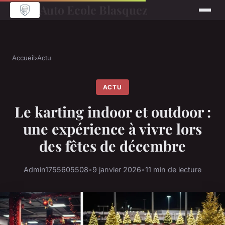
Auto Ecole Blasquez
Accueil
›
Actu
ACTU
Le karting indoor et outdoor :
une expérience à vivre lors
des fêtes de décembre
Admin1755605508
•
9 janvier 2026
•
11 min de lecture